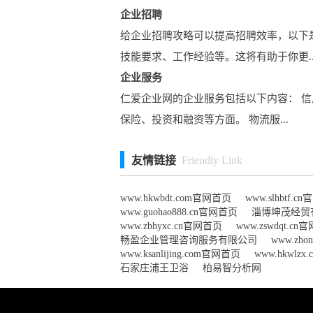
企业招聘
给企业招聘攻略可以提高招聘效率，以下
技能要求、工作经验等。这将有助于你更..
企业服务
仁爱企业网的企业服务包括以下内容： 信
保险、投资和融资等方面。 物流服...
友情链接
Friendly Link
www.hkwbdt.com官网首页
www.slhbtf.
www.guohao888.cn官网首页
淄博坤茂经贸
www.zbhyxc.cn官网首页
www.zswdqt.c
畅盈企业管理咨询服务有限公司
www.zho
www.ksanlijing.com官网首页
www.hkwlz
石家庄浦王卫浴
柏易智分析网