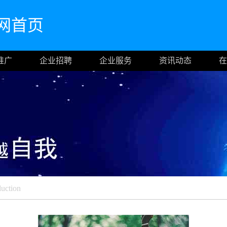
m官网首页
推广
企业招聘
企业服务
资讯动态
在
duction