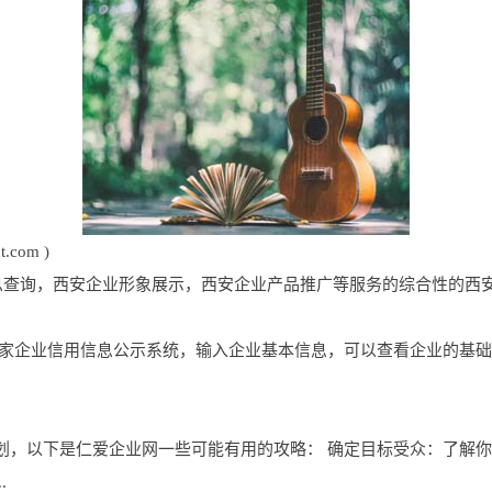
.com )
安企业信息查询，西安企业形象展示，西安企业产品推广等服务的综合性的
国家企业信用信息公示系统，输入企业基本信息，可以查看企业的基
划，以下是仁爱企业网一些可能有用的攻略： 确定目标受众：了解
.